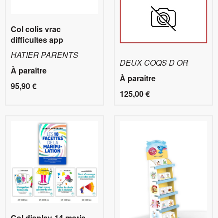
Col colis vrac
difficultes app
HATIER PARENTS
DEUX COQS D OR
À paraître
À paraître
95,90 €
125,00 €
Col.display-14 marie