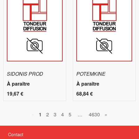
SIDONIS PROD
POTEMKINE
À paraître
À paraître
19,67 €
68,84 €
«
1
2
3
4
5
…
4630
»
Contact