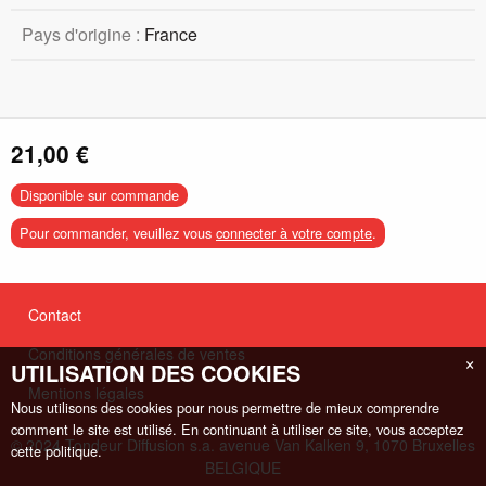
Pays d'origine :
France
21,00 €
Disponible sur commande
Pour commander, veuillez vous
connecter à votre compte
.
Contact
Conditions générales de ventes
×
UTILISATION DES COOKIES
Mentions légales
Nous utilisons des cookies pour nous permettre de mieux comprendre
comment le site est utilisé. En continuant à utiliser ce site, vous acceptez
© 2024 Tondeur Diffusion s.a. avenue Van Kalken 9, 1070 Bruxelles
cette politique.
BELGIQUE