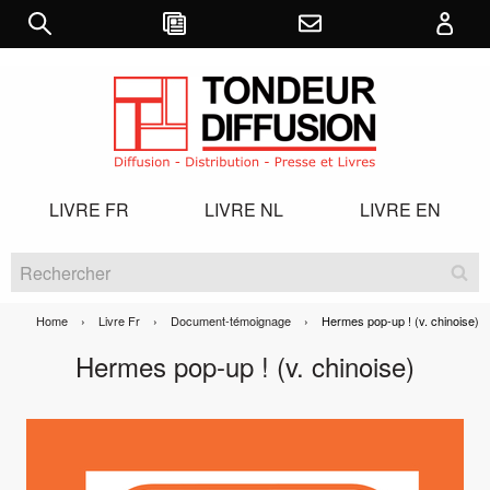
LIVRE FR
LIVRE NL
LIVRE EN
Home
Livre Fr
Document-témoignage
Current:
Hermes pop-up ! (v. chinoise)
Hermes pop-up ! (v. chinoise)