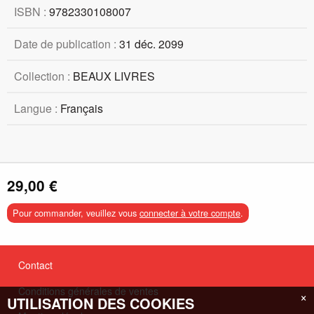
ISBN :
9782330108007
Date de publication :
31 déc. 2099
Collection :
BEAUX LIVRES
Langue :
Français
29,00 €
Pour commander, veuillez vous
connecter à votre compte
.
Contact
Conditions générales de ventes
×
UTILISATION DES COOKIES