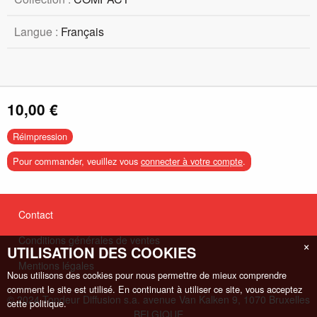
Langue :
Français
10,00 €
Réimpression
Pour commander, veuillez vous
connecter à votre compte
.
Contact
Conditions générales de ventes
×
UTILISATION DES COOKIES
Mentions légales
Nous utilisons des cookies pour nous permettre de mieux comprendre
comment le site est utilisé. En continuant à utiliser ce site, vous acceptez
© 2024 Tondeur Diffusion s.a. avenue Van Kalken 9, 1070 Bruxelles
cette politique.
BELGIQUE