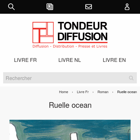
LIVRE FR
LIVRE NL
LIVRE EN
Home
Livre Fr
Roman
Current:
Ruelle ocean
Ruelle ocean