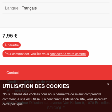
Langue :
Français
7,95 €
À paraître
Pour commander, veuillez vous
connecter à votre compte
.
Contact
Conditions générales de ventes
×
UTILISATION DES COOKIES
Mentions légales
Nous utilisons des cookies pour nous permettre de mieux comprendre
comment le site est utilisé. En continuant à utiliser ce site, vous acceptez
© 2024 Tondeur Diffusion s.a. avenue Van Kalken 9, 1070 Bruxelles
cette politique.
BELGIQUE