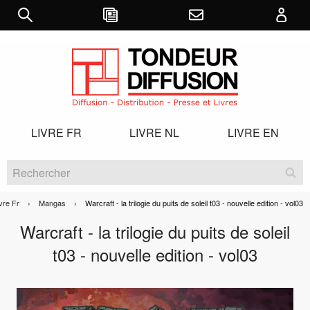
LIVRE FR
LIVRE NL
LIVRE EN
vre Fr
Mangas
Current:
Warcraft - la trilogie du puits de soleil t03 - nouvelle edition - vol03
Warcraft - la trilogie du puits de soleil
t03 - nouvelle edition - vol03