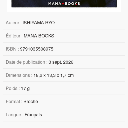
Auteur :
ISHIYAMA RYO
Éditeur :
MANA BOOKS
ISBN :
9791035508975
Date de publication :
3 sept. 2026
Dimensions :
18,2 x 13,3 x 1,7 cm
Poids :
17 g
Format :
Broché
Langue :
Français