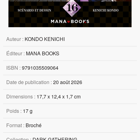
Auteur :
KONDO KENICHI
Éditeur :
MANA BOOKS
ISBN :
9791035509064
Date de publication :
20 août 2026
Dimensions :
17,7 x 12,4 x 1,7 cm
Poids :
17 g
Format :
Broché
Collection :
DARK GATHERING