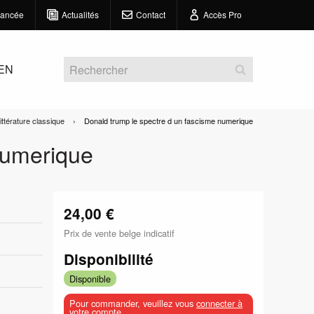
vancée
Actualités
Contact
Accès Pro
 EN
ittérature classique
Current:
Donald trump le spectre d un fascisme numerique
numerique
24,00 €
Prix de vente belge indicatif
Disponibilité
Disponible
Pour commander, veuillez vous
connecter à
votre compte
.