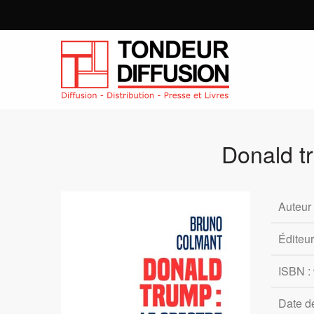
Donald t
Auteur
Éditeur
ISBN :
Date de