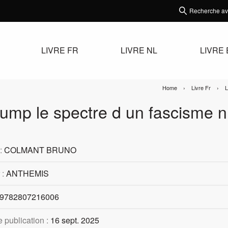
Recherche a
LIVRE FR
LIVRE NL
LIVRE
Home
Livre Fr
L
rump le spectre d un fascisme 
 :
COLMANT BRUNO
 :
ANTHEMIS
9782807216006
 publication :
16 sept. 2025